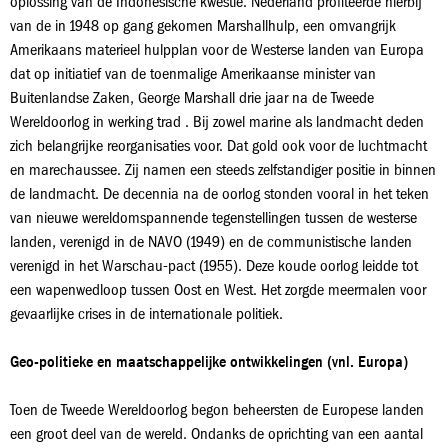
oplossing van de Indonesische kwestie. Nederland profiteerde hierbij
van de in 1948 op gang gekomen Marshallhulp, een omvangrijk
Amerikaans materieel hulpplan voor de Westerse landen van Europa
dat op initiatief van de toenmalige Amerikaanse minister van
Buitenlandse Zaken, George Marshall drie jaar na de Tweede
Wereldoorlog in werking trad . Bij zowel marine als landmacht deden
zich belangrijke reorganisaties voor. Dat gold ook voor de luchtmacht
en marechaussee. Zij namen een steeds zelfstandiger positie in binnen
de landmacht. De decennia na de oorlog stonden vooral in het teken
van nieuwe wereldomspannende tegenstellingen tussen de westerse
landen, verenigd in de NAVO (1949) en de communistische landen
verenigd in het Warschau-pact (1955). Deze koude oorlog leidde tot
een wapenwedloop tussen Oost en West. Het zorgde meermalen voor
gevaarlijke crises in de internationale politiek.
Geo-politieke en maatschappelijke ontwikkelingen (vnl. Europa)
Toen de Tweede Wereldoorlog begon beheersten de Europese landen
een groot deel van de wereld. Ondanks de oprichting van een aantal