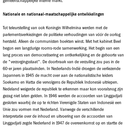
gemeenschappelijke interne markt.
Nationale en nationaal-maatschappelijke ontwikkelingen
Tot teleurstelling van ook Koningin Wilhelmina werden met de
parlementsverkiezingen de politieke verhoudingen van vóór de oorlog
hersteld. Alleen de communisten boekten winst. Met het kabinet Beel
begon een langdurige rooms-rode samenwerking. Het begin van een
lang proces van democratisering en ontkerkelijking en de geboorte van
de "verzorgingsstaat". De doorbraak van de verzuiling zou pas in de
60-er jaren plaatsvinden. In Nederlands-Indië droegen de verliezende
Japanners in 1945 de macht over aan de nationalistische leiders
Soekarno en Hatta die vervolgens de Republiek Indonesië uitriepen.
Nedeland weigerde de republiek te erkennen maar kon vooralsnog zijn
gezag niet laten gelden. In 1946 werden de accoorden van Linggadjati
gesloten waarbij de op te richten Verenigde Staten van Indonesië een
Unie zou vormen met Nederland. Vanwege de verschillende
interpretatie over de inhoud en uitvoering van de accoorden van
Linggadjati zegde Nederland in 1947 de overeenkomst op en startte de