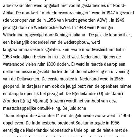
arbeidskrachten werd opgelost met vooral gastarbeiders uit Noord-
Afrika. De noodwet "ouderdomsvoorzieningen" werd in 1947 ingevoerd
(de voorloper van de in 1956 van kracht geworden AOW) , in 1949
gevolgd door de WerkeloosheidsWet. In 1948 werd Koningin
Wilhelmina opgevolgd door Koningin Juliana. De geleide loonpolitiek,
een belangrijk onderdeel van de wederopbouw, werd
langzaammaarzeker losgelaten. Een zware noordwesterstorm liet in
1953 vele dijken breken in m.n. Zuid-west Nederland. Tijdens de
watersnood vielen ruim 1800 doden. Er werd in reactie daarop een
deltacommissie ingesteld die leidde tot de ontwikkeling en uitvoering
van de Deltawerken. De eerste moskee in Nederland werd in 1955
geopend. In dat jaar nam ook de jeugd bezit van de openbare ruimte
en daagde openlijk het gezag uit. De N(ederlandse) O(nderdaan)
Z(onder) E(nig) M(oraal) (nozem) wordt het symbool van deze
maatschappelijke ontwikkeling. De juridische
"handelingsonbekwaamheid" van de getrouwde vrouw werd in 1956
opgeheven. De Indonesische president Soekarno zegde in 1956
eenzijdig de Nederlands-Indonesische Unie op en de relatie met de