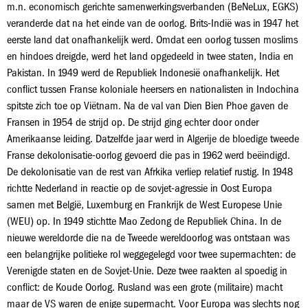
m.n. economisch gerichte samenwerkingsverbanden (BeNeLux, EGKS)
veranderde dat na het einde van de oorlog. Brits-Indië was in 1947 het
eerste land dat onafhankelijk werd. Omdat een oorlog tussen moslims
en hindoes dreigde, werd het land opgedeeld in twee staten, India en
Pakistan. In 1949 werd de Republiek Indonesië onafhankelijk. Het
conflict tussen Franse koloniale heersers en nationalisten in Indochina
spitste zich toe op Viëtnam. Na de val van Dien Bien Phoe gaven de
Fransen in 1954 de strijd op. De strijd ging echter door onder
Amerikaanse leiding. Datzelfde jaar werd in Algerije de bloedige tweede
Franse dekolonisatie-oorlog gevoerd die pas in 1962 werd beëindigd.
De dekolonisatie van de rest van Afrkika verliep relatief rustig. In 1948
richtte Nederland in reactie op de sovjet-agressie in Oost Europa
samen met België, Luxemburg en Frankrijk de West Europese Unie
(WEU) op. In 1949 stichtte Mao Zedong de Republiek China. In de
nieuwe wereldorde die na de Tweede wereldoorlog was ontstaan was
een belangrijke politieke rol weggegelegd voor twee supermachten: de
Verenigde staten en de Sovjet-Unie. Deze twee raakten al spoedig in
conflict: de Koude Oorlog. Rusland was een grote (militaire) macht
maar de VS waren de enige supermacht. Voor Europa was slechts nog