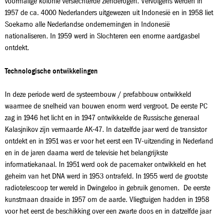
voormalige kolonie verslechterde zienderogen. Vervolgens werden in
1957 de ca. 4000 Nederlanders uitgewezen uit Indonesië en in 1958 liet
Soekarno alle Nederlandse ondernemingen in Indonesië
nationaliseren. In 1959 werd in Slochteren een enorme aardgasbel
ontdekt.
Technologische ontwikkelingen
In deze periode werd de systeembouw / prefabbouw ontwikkeld
waarmee de snelheid van bouwen enorm werd vergroot. De eerste PC
zag in 1946 het licht en in 1947 ontwikkelde de Russische generaal
Kalasjnikov zijn vermaarde AK-47. In datzelfde jaar werd de transistor
ontdekt en in 1951 was er voor het eerst een TV-uitzending in Nederland
en in de jaren daarna werd de televisie het belangrijkste
informatiekanaal. In 1951 werd ook de pacemaker ontwikkeld en het
geheim van het DNA werd in 1953 ontrafeld. In 1955 werd de grootste
radiotelescoop ter wereld in Dwingeloo in gebruik genomen. De eerste
kunstmaan draaide in 1957 om de aarde. Vliegtuigen hadden in 1958
voor het eerst de beschikking over een zwarte doos en in datzelfde jaar