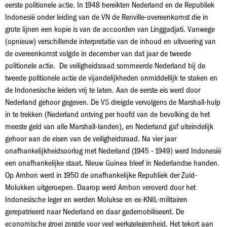
eerste politionele actie. In 1948 bereikten Nederland en de Republiek
Indonesië onder leiding van de VN de Renville-overeenkomst die in
grote lijnen een kopie is van de accoorden van Linggadjati. Vanwege
(opnieuw) verschillende interpretatie van de inhoud en uitvoering van
de overeenkomst volgde in december van dat jaar de tweede
politionele actie. De veiligheidsraad sommeerde Nederland bij de
tweede politionele actie de vijandelijkheden onmiddellijk te staken en
de Indonesische leiders vrij te laten. Aan de eerste eis werd door
Nederland gehoor gegeven. De VS dreigde vervolgens de Marshall-hulp
in te trekken (Nederland ontving per hoofd van de bevolking de het
meeste geld van alle Marshall-landen), en Nederland gaf uiteindelijk
gehoor aan de eisen van de veiligheidsraad. Na vier jaar
onafhankelijkheidsoorlog met Nederland (1945 - 1949) werd Indonesië
een onafhankelijke staat. Nieuw Guinea bleef in Nederlandse handen.
Op Ambon werd in 1950 de onafhankelijke Republiek der Zuid-
Molukken uitgeroepen. Daarop werd Ambon veroverd door het
Indonesische leger en werden Molukse en ex-KNIL-militairen
gerepatrieerd naar Nederland en daar gedemobiliseerd. De
economische groei zorgde voor veel werkgelegenheid. Het tekort aan