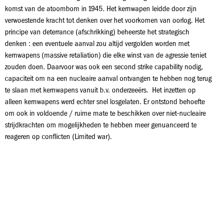
komst van de atoombom in 1945. Het kernwapen leidde door zijn
verwoestende kracht tot denken over het voorkomen van oorlog. Het
principe van deterrance (afschrikking) beheerste het strategisch
denken : een eventuele aanval zou altijd vergolden worden met
kernwapens (massive retaliation) die elke winst van de agressie teniet
zouden doen. Daarvoor was ook een second strike capability nodig,
capaciteit om na een nucleaire aanval ontvangen te hebben nog terug
te slaan met kernwapens vanuit b.v. onderzeeërs. Het inzetten op
alleen kernwapens werd echter snel losgelaten. Er ontstond behoefte
om ook in voldoende / ruime mate te beschikken over niet-nucleaire
strijdkrachten om mogelijkheden te hebben meer genuanceerd te
reageren op conflicten (Limited war).