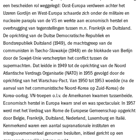
een bescheiden rol weggelegd: Oost-Europa verdween achter het
IJzeren Gordijn en West-Europa schaarde zich onder de militaire en
nucleaire paraplu van de VS en werkte aan economisch herstel en
overbrugging van tegenstellingen tussen m.n. Frankrijk en Duitsland.
De oprichting van de Duitse Democratische Republiek en
Bondsrepubliek Duitsland (1949), de machtsgreep van de
communisten in Tsecho-Slowakije (1948) en de blokkade van Berlijn
door de Sowjet-Unie verscherpten het conflict tussen de
supermachten. Dat leidde in 1949 tot de oprichting van de Noord
Atlantische Verdrags Organisatie (NATO) in 1955 gevolgd door de
oprichting van het Warschau-Pact. Van 1950 tot 1953 woedde (na de
aanval van het communistische Noord-Korea op Zuid-Korea) de
Korea-oorlog. VN-troepen o.l.v. de Amerikanen kwamen tussenbeide.
Economisch herstel in Europa kwam snel en was spectaculair. In 1957
werd met het Verdrag van Rome de Europese Gemeenschap opgericht
door Belgie, Frankrijk, Duitsland, Nederland, Luxemburg en Italië.
Kenmerkend waren een aantal supranationale instituten en
intergouvernementeel genomen besluiten, initieel gericht op een