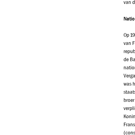
van d
Natio
Op 19
van F
repub
de Ba
natio
Verga
was h
staat
broer
verpl
Konin
Frans
(cons