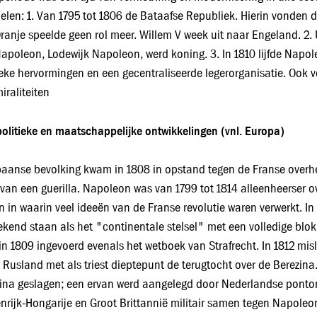
delen: 1. Van 1795 tot 1806 de Bataafse Republiek. Hierin vonden d
ranje speelde geen rol meer. Willem V week uit naar Engeland. 2. 
apoleon, Lodewijk Napoleon, werd koning. 3. In 1810 lijfde Napol
ieke hervormingen en een gecentraliseerde legerorganisatie. Ook
iraliteiten
olitieke en maatschappelijke ontwikkelingen (vnl. Europa)
aanse bevolking kwam in 1808 in opstand tegen de Franse overhee
van een guerilla. Napoleon was van 1799 tot 1814 alleenheerser over
n in waarin veel ideeën van de Franse revolutie waren verwerkt. 
ekend staan als het "continentale stelsel" met een volledige blok
in 1809 ingevoerd evenals het wetboek van Strafrecht. In 1812 mis
 Rusland met als triest dieptepunt de terugtocht over de Berezina
ina geslagen; een ervan werd aangelegd door Nederlandse ponton
nrijk-Hongarije en Groot Brittannië militair samen tegen Napoleo