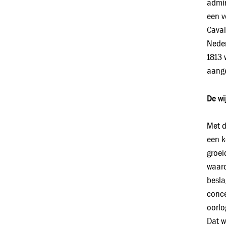
admir
een v
Caval
Neder
1813 
aange
De wi
Met d
een k
groei
waard
besla
conce
oorlo
Dat w