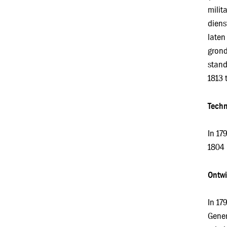
milit
diens
laten
grond
stand
1813 
Techn
In 17
1804 
Ontwi
In 17
Gener