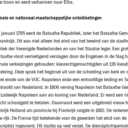
e troon en werd verbannen naar Elba.
nale en nationaal-maatschappelijke ontwikkelingen
 januari 1795 werd de Bataafse Republiek, later het Bataafse Ge
rankrijk. Dit was niet alleen het eind van het bewind van de stad
liek der Verenigde Nederlanden en van het Staatse leger. Een gro
taafse vloot vernietigend verslagen door de Engelsen in de Slag b
nale verkiezingen gehouden: kiesrechtgemachtigden uit 126 kiesd
dering. Deze sprak het beginsel uit van de scheiding van kerk en 
et einde van de VOC. Napoleon eiste een enhoofdige leiding en 
shoofd van Nederland. In 1806 verving Napoleon het Bataafse Gem
 Lodewijk Napoleon aan als koning van Nederland. Er werd een n
icht schoolgeld te betalen. Daarnaast werd een uitgebreid nieuw be
krijk Holland als provincie bij Frankrijk volgde in 1810. De rest
e rijk. De Franse tijd betekende voor de gewesten het eind van de
criptie) ingevoerd. Dit stuitte op veel verzet. De dienstplichtperio