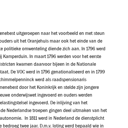
menebest uitgeroepen naar het voorbeeld en met steun
houders uit het Oranjehuis maar ook het einde van de
te politieke omwenteling diende zich aan. In 1796 werd
ij Kamperduin. In maart 1796 werden voor het eerste
istricten kwamen daarvoor bijeen in de Nationale
staat. De VOC werd in 1796 genationaliseerd en in 1799
Schimmelpenninck werd als raadspensionaris
enebest door het Koninkrijk en stelde zijn jongere
ieuwe onderwijswet ingevoerd en ouders werden
lastingstelsel ingevoerd. De inlijving van het
erende Nederlandse troepen gingen deel uitmaken van het
 autonomie. In 1811 werd in Nederland de dienstplicht
de bedroeg twee jaar. D.m.v. loting werd bepaald wie in