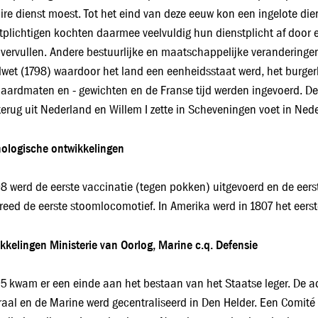
aire dienst moest. Tot het eind van deze eeuw kon een ingelote di
tplichtigen kochten daarmee veelvuldig hun dienstplicht af door 
 vervullen. Andere bestuurlijke en maatschappelijke veranderingen
wet (1798) waardoor het land een eenheidsstaat werd, het burger
aardmaten en - gewichten en de Franse tijd werden ingevoerd. De 
terug uit Nederland en Willem I zette in Scheveningen voet in Ned
ologische ontwikkelingen
98 werd de eerste vaccinatie (tegen pokken) uitgevoerd en de eerste
reed de eerste stoomlocomotief. In Amerika werd in 1807 het eer
kkelingen Ministerie van Oorlog, Marine c.q. Defensie
95 kwam er een einde aan het bestaan van het Staatse leger. De a
aal en de Marine werd gecentraliseerd in Den Helder. Een Comité 