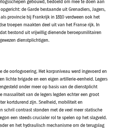
oorlogsschepen gebouwd, bedoeld om mee te doen aan
 opgericht: de Garde bestaande uit Grenadiers, Jagers,
d als provincie bij Frankrijk in 1810 verdween ook het
se troepen maakten deel uit van het Franse rijk. In
at bestond uit vrijwillig dienende beroepsmilitairen
ngewezen dienstplichtigen.
e de oorlogvoering. Het korpsniveau werd ingevoerd en
en lichte brigade en een eigen artillerie-eenheid. Legers
esteld onder meer op basis van de dienstplicht
e massaliteit van de legers legden echter een groot
er kortdurend zijn. Snelheid, mobiliteit en
n schril contrast stonden met de veel meer statische
on een steeds crucialer rol te spelen op het slagveld.
rlader en het hydraulisch mechanisme om de terugslag