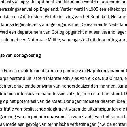
aliteitscolleges. In opdracht van Napoleon werden honderden 
errassingsaanval op Engeland. Verder werd in 1805 een elitekorps
eristen en Artilleristen. Met de inlijving van het Koninkrijk Hollan
landse leger als zelfstandige organisatie. De resterende Nederland
werd een departement van Oorlog opgericht met een staand leger d
vuld met een Nationale Militie, samengesteld uit door loting aa
jze van oorlogvoering
e Franse revolutie en daarna de periode van Napoleon veranderd
orps bestond uit 2 tot 4 infanteriedivisies van elk ca. 8000 man, e
den tot ongekende omvang van honderdduizenden mannen, sameng
oor een intensievere band tussen volk, leger en staat ontstond. D
g op het potentieel van de staat. Oorlogen moesten daarom idealit
ntratie van beslissende slagkracht waren de uitgangspunten die i
gvoering van de periode daarvoor. De vuurkracht van het kanon beg
as mede een gevolg van technische verbeteringen (b.v. de achte