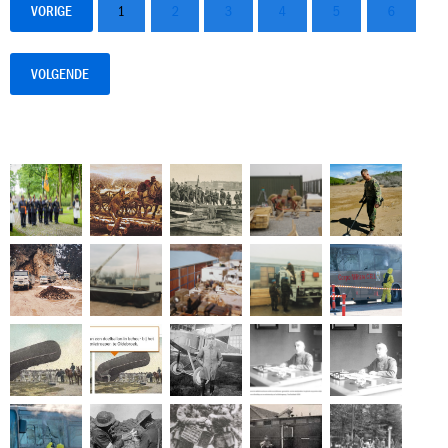
VORIGE
1
2
3
4
5
6
VOLGENDE