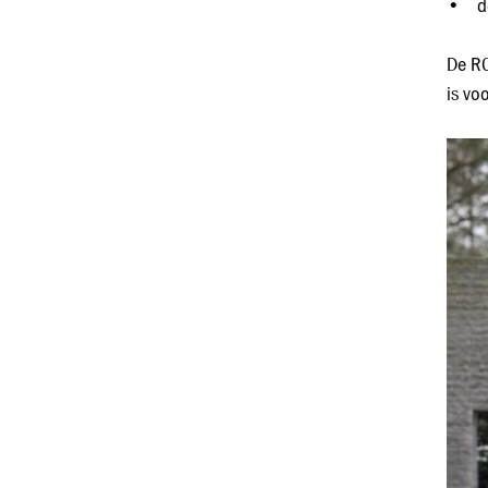
• de
De RC
is vo