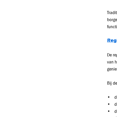
Tradi
borge
funct
Reg
De re
van h
genie
Bij d
• de 
• de 
• de 