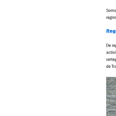
Soms 
regim
Reg
De re
activ
verte
de Tr