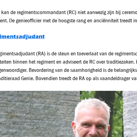
kan de regimentscommandant (RC) niet aanwezig zijn bij ceremon
ent. De genieofficier met de hoogste rang en anciënniteit treedt 
imentsadjudant
gimentsadjudant (RA) is de steun en toeverlaat van de regiment
iteiten binnen het regiment en adviseert de RC over traditiezaken.
genwoordiger. Bevordering van de saamhorigheid is de belangrijks
aditieraad Genie. Bovendien treedt de RA op als vaandeldrager va