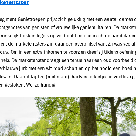
ketentster
egiment Genietroepen prijst zich gelukkig met een aantal dames dat 
chtgenotes van genisten of vrouwelijke geniemilitairen. De market
ronkelijk trokken legers op veldtocht een hele schare handelaren
ien; de marketentsters zijn daar een overblijfsel van. Zij was vee
ouw. Om in een extra inkomen te voorzien dreef zij tijdens oefeni
rrels. De marketenster draagt een tenue naar een oud voorbeeld 
rblauwe jurk met een wit-rood schort en op het hoofd een hoed met
ewijn. Daaruit tapt zij (met mate), hartversterkertjes in voetloze 
n gestoken. Wel zo handig.