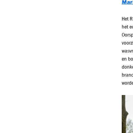
Mar
Het R
het e
Oorsp
voorz
wasvr
en bo
donke
brand
worde